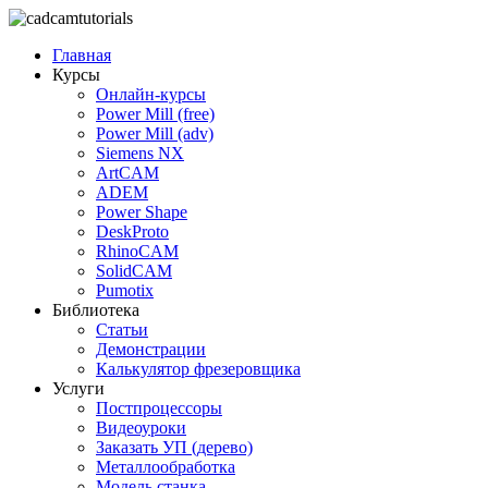
Главная
Курсы
Онлайн-курсы
Power Mill (free)
Power Mill (adv)
Siemens NX
ArtCAM
ADEM
Power Shape
DeskProto
RhinoCAM
SolidCAM
Pumotix
Библиотека
Статьи
Демонстрации
Калькулятор фрезеровщика
Услуги
Постпроцессоры
Видеоуроки
Заказать УП (дерево)
Металлообработка
Модель станка